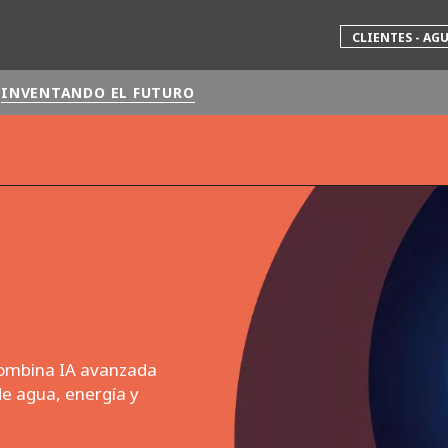
CLIENTES - AG
INVENTANDO EL FUTURO
 mundial
INA
NORTEAMÉRICA
 NUEVA ZELANDA
ÁFRICA Y ORIENTE MEDIO
ÁSIA
 combina IA avanzada
de agua, energía y