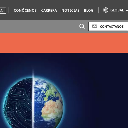
GLOBAL
CONÓCENOS
CARRERA
NOTICIAS
BLOG
UA
CONTÁCTANOS
Marcas de especialidad
AIR QUALITY
ENGINEERING & CONSULTING
HAZARDOUS WASTE EUROPE
INDUSTRIAS SOLUCIONES GLOBALES
NUCLEAR SOLUTIONS
OFIS
SEDE BENELUX
VEOLIA AGRICULTURE