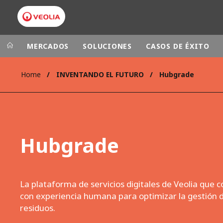
MERCADOS
SOLUCIONES
CASOS DE ÉXITO
Home
INVENTANDO EL FUTURO
Hubgrade
Grupo Veolia
Presencia
AMÉRICA LAT
VEOLIA.COM
AUSTRALIA Y
CAMPUS
Hubgrade
EUROPA
FUNDACIÓN
INSTITUTO
La plataforma de servicios digitales de Veolia que
con experiencia humana para optimizar la gestión 
residuos.