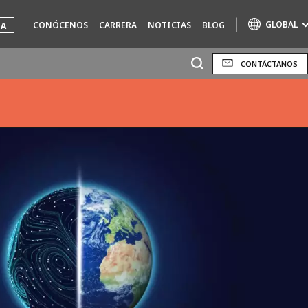
GLOBAL
CONÓCENOS
CARRERA
NOTICIAS
BLOG
UA
CONTÁCTANOS
Marcas de especialidad
AIR QUALITY
ENGINEERING & CONSULTING
HAZARDOUS WASTE EUROPE
INDUSTRIAS SOLUCIONES GLOBALES
NUCLEAR SOLUTIONS
OFIS
SEDE BENELUX
VEOLIA AGRICULTURE