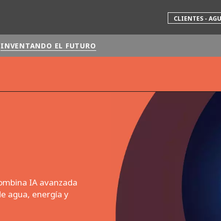
CLIENTES - AG
INVENTANDO EL FUTURO
 mundial
INA
NORTEAMÉRICA
 NUEVA ZELANDA
ÁFRICA Y ORIENTE MEDIO
ÁSIA
 combina IA avanzada
de agua, energía y