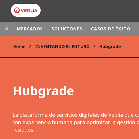
MERCADOS
SOLUCIONES
CASOS DE ÉXITO
Home
INVENTANDO EL FUTURO
Hubgrade
Grupo Veolia
Presencia
AMÉRICA LAT
VEOLIA.COM
AUSTRALIA Y
CAMPUS
Hubgrade
EUROPA
FUNDACIÓN
INSTITUTO
La plataforma de servicios digitales de Veolia que
con experiencia humana para optimizar la gestión 
residuos.